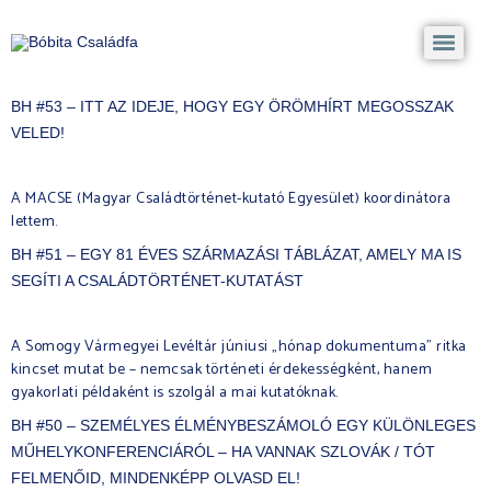
BH #53 – ITT AZ IDEJE, HOGY EGY ÖRÖMHÍRT MEGOSSZAK
VELED!
A MACSE (Magyar Családtörténet-kutató Egyesület) koordinátora
lettem.
BH #51 – EGY 81 ÉVES SZÁRMAZÁSI TÁBLÁZAT, AMELY MA IS
SEGÍTI A CSALÁDTÖRTÉNET-KUTATÁST
A Somogy Vármegyei Levéltár júniusi „hónap dokumentuma” ritka
kincset mutat be – nemcsak történeti érdekességként, hanem
gyakorlati példaként is szolgál a mai kutatóknak.
BH #50 – SZEMÉLYES ÉLMÉNYBESZÁMOLÓ EGY KÜLÖNLEGES
MŰHELYKONFERENCIÁRÓL – HA VANNAK SZLOVÁK / TÓT
FELMENŐID, MINDENKÉPP OLVASD EL!