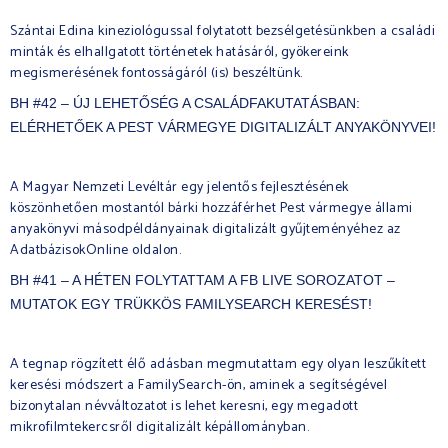
Szántai Edina kineziológussal folytatott bezsélgetésünkben a családi
minták és elhallgatott történetek hatásáról, gyökereink
megismerésének fontosságáról (is) beszéltünk.
BH #42 – ÚJ LEHETŐSÉG A CSALÁDFAKUTATÁSBAN:
ELÉRHETŐEK A PEST VÁRMEGYE DIGITALIZÁLT ANYAKÖNYVEI!
A Magyar Nemzeti Levéltár egy jelentős fejlesztésének
köszönhetően mostantól bárki hozzáférhet Pest vármegye állami
anyakönyvi másodpéldányainak digitalizált gyűjteményéhez az
AdatbázisokOnline oldalon.
BH #41 – A HÉTEN FOLYTATTAM A FB LIVE SOROZATOT –
MUTATOK EGY TRÜKKÖS FAMILYSEARCH KERESÉST!
A tegnap rögzített élő adásban megmutattam egy olyan leszűkített
keresési módszert a FamilySearch-ön, aminek a segítségével
bizonytalan névváltozatot is lehet keresni, egy megadott
mikrofilmtekercsről digitalizált képállományban.