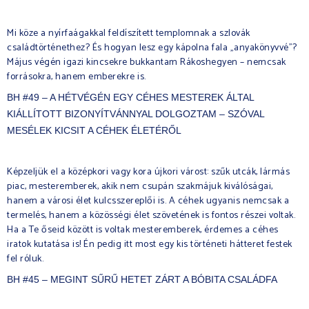
Mi köze a nyírfaágakkal feldíszített templomnak a szlovák
családtörténethez? És hogyan lesz egy kápolna fala „anyakönyvvé”?
Május végén igazi kincsekre bukkantam Rákoshegyen – nemcsak
forrásokra, hanem emberekre is.
BH #49 – A HÉTVÉGÉN EGY CÉHES MESTEREK ÁLTAL
KIÁLLÍTOTT BIZONYÍTVÁNNYAL DOLGOZTAM – SZÓVAL
MESÉLEK KICSIT A CÉHEK ÉLETÉRŐL
Képzeljük el a középkori vagy kora újkori várost: szűk utcák, lármás
piac, mesteremberek, akik nem csupán szakmájuk kiválóságai,
hanem a városi élet kulcsszereplői is. A céhek ugyanis nemcsak a
termelés, hanem a közösségi élet szövetének is fontos részei voltak.
Ha a Te őseid között is voltak mesteremberek, érdemes a céhes
iratok kutatása is! Én pedig itt most egy kis történeti hátteret festek
fel róluk.
BH #45 – MEGINT SŰRŰ HETET ZÁRT A BÓBITA CSALÁDFA