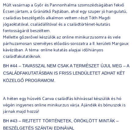
Múlt vasárnap a Győr és Pannonhalma szomszédságában fekvő
Écsen jártam, a Gránátkő Pajtában, ahol egy szuper jó hangulatú,
családias beszélgetős alkalmon vettem részt Tóth Magdi
jógaoktatóval, családállítóval és a családtörténet-kutatás
fontosságáról beszéltem.
Mellette gőzerővel készülök az online minikurzusomra és vele
párhuzamosan személyes előadás-sorozatra a II. kerületi Margaux
kávézóban. A téma: online kutatás alapjai időhiányos
családfakutatóknak.
BH #44 – TAVASSZAL NEM CSAK A TERMÉSZET ÚJUL MEG – A
CSALÁDFAKUTATÁSBAN IS FRISS LENDÜLETET ADHAT KÉT
KÖZELGŐ PROGRAMOM.
A héten egy húsvéti Canva családfás kihívással készülök és hó
végén ingyenes online minikurzus várja. Ajándék és bónuszok is
járnak majd hozzá!
BH #43 – REJTETT TÖRTÉNETEK, ÖRÖKLÖTT MINTÁK –
BESZÉLGETÉS SZÁNTAI EDINÁVAL