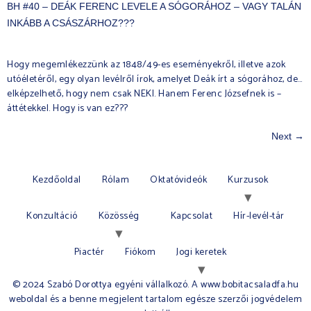
BH #40 – DEÁK FERENC LEVELE A SÓGORÁHOZ – VAGY TALÁN
INKÁBB A CSÁSZÁRHOZ???
Hogy megemlékezzünk az 1848/49-es eseményekről, illetve azok
utóéletéről, egy olyan levélről írok, amelyet Deák írt a sógorához, de…
elképzelhető, hogy nem csak NEKI. Hanem Ferenc Józsefnek is –
áttétekkel. Hogy is van ez???
Next
→
Kezdőoldal
Rólam
Oktatóvideók
Kurzusok
Konzultáció
Közösség
Kapcsolat
Hír-levél-tár
Piactér
Fiókom
Jogi keretek
© 2024 Szabó Dorottya egyéni vállalkozó. A www.bobitacsaladfa.hu
weboldal és a benne megjelent tartalom egésze szerzői jogvédelem