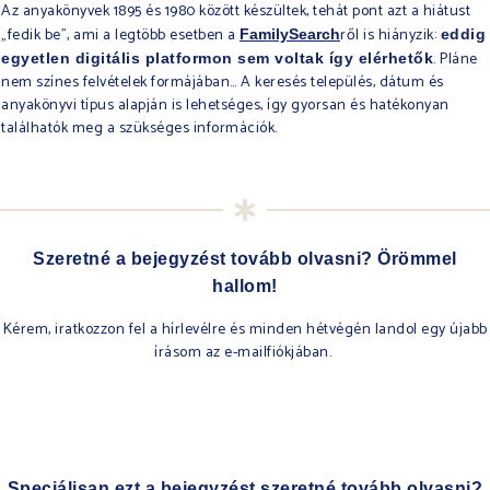
Az anyakönyvek 1895 és 1980 között készültek, tehát pont azt a hiátust
„fedik be”, ami a legtöbb esetben a
ről is hiányzik:
FamilySearch
eddig
. Pláne
egyetlen digitális platformon sem voltak így elérhetők
nem színes felvételek formájában… A keresés település, dátum és
anyakönyvi típus alapján is lehetséges, így gyorsan és hatékonyan
találhatók meg a szükséges információk.
Szeretné a bejegyzést tovább olvasni? Örömmel
hallom!
Kérem, iratkozzon fel a hírlevélre és minden hétvégén landol egy újabb
írásom az e-mailfiókjában.
Speciálisan ezt a bejegyzést szeretné tovább olvasni?