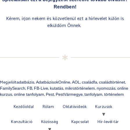
Rendben!
Kérem, írjon nekem és közvetlenül ezt a hírlevelet külön is
elküldöm Önnek.
Megjelölt
,
,
,
,
,
adatbázis
AdatbázisokOnline
AOL
családfa
családtörténet
,
,
,
,
,
,
FamilySearch
FB
FB-Live
kutatás
mikrotörténelem
nyomozás
online
,
,
,
,
,
kurzus
online tanfolyam
Pest
PestVármegye
tanfolyam
történelem
Kezdőoldal
Rólam
Oktatóvideók
Kurzusok
Konzultáció
Közösség
Kapcsolat
Hír-levél-tár