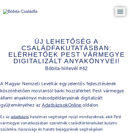
ÚJ LEHETŐSÉG A
CSALÁDFAKUTATÁSBAN:
ELÉRHETŐEK PEST VÁRMEGYE
DIGITALIZÁLT ANYAKÖNYVEI!
Bóbita-hírlevél #42
A
Magyar Nemzeti Levéltár
egy jelentős fejlesztésének
köszönhetően mostantól bárki hozzáférhet Pest vármegye
állami anyakönyvi másodpéldányainak digitalizált
gyűjteményéhez az
AdatbázisokOnline
oldalon.
Ez az
hatalmas segítséget nyújt mindazoknak, akik Pest
adatbázis
vármegyei vonatkozásban szeretnék családtörténetüket kutatni
születési, házassági és halotti bejegyzések segítségével.