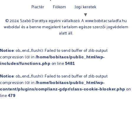
Piactér
Fiókom
Jogi keretek
© 2024 Szabó Dorottya egyéni vállalkozó. A www.bobitacsaladfa.hu
weboldal és a benne megjelent tartalom egésze szerzői jogvédelem
alatt áll.​
: ob_end_flush(): Failed to send buffer of zlib output
Notice
compression (0) in
/home/bobitacs/public_html/wp-
on line
includes/functions.php
5481
: ob_end_flush(): Failed to send buffer of zlib output
Notice
compression (0) in
/home/bobitacs/public_html/wp-
on
content/plugins/complianz-gdpr/class-cookie-blocker.php
line
479