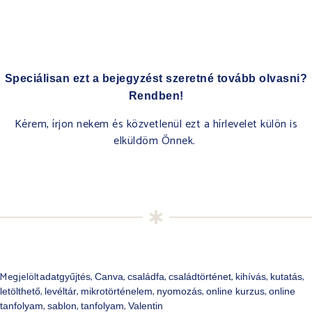
Speciálisan ezt a bejegyzést szeretné tovább olvasni?
Rendben!
Kérem, írjon nekem és közvetlenül ezt a hírlevelet külön is
elküldöm Önnek.
Megjelölt
,
,
,
,
,
,
adatgyűjtés
Canva
családfa
családtörténet
kihívás
kutatás
,
,
,
,
,
letölthető
levéltár
mikrotörténelem
nyomozás
online kurzus
online
,
,
,
tanfolyam
sablon
tanfolyam
Valentin