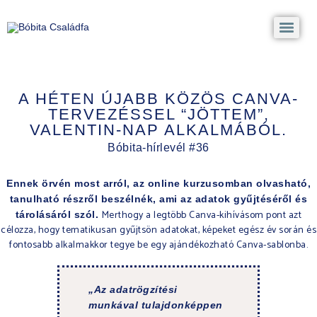
A HÉTEN ÚJABB KÖZÖS CANVA-
TERVEZÉSSEL “JÖTTEM”,
VALENTIN-NAP ALKALMÁBÓL.
Bóbita-hírlevél #36
Ennek örvén most arról, az online kurzusomban olvasható,
tanulható részről beszélnék, ami az adatok gyűjtéséről és
Merthogy a legtöbb Canva-kihívásom pont azt
tárolásáról szól
.
célozza, hogy tematikusan gyűjtsön adatokat, képeket egész év során és
fontosabb alkalmakkor tegye be egy ajándékozható Canva-sablonba.
„Az adatrögzítési
munkával tulajdonképpen