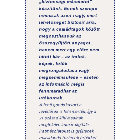
„biztonsági másolatot”
készítünk. Ennek szerepe
nemcsak azért nagy, mert
lehetőséget biztosít arra,
hogy a családtagok között
megoszthassuk az
összegyűjtött anyagot,
hanem mert egy előre nem
látott kár – az iratok,
képek, fotók
megrongálódása vagy
megsemmisülése – esetén
az információ mégis
fennmaradhat az
utókornak.
A fenti gondolatsort a
levéltárak is felismerték, így a
21. század kihívásainak
megfelelve immár digitális
iratmásolatokat is gyűjtenek
maradandó történeti értékkel