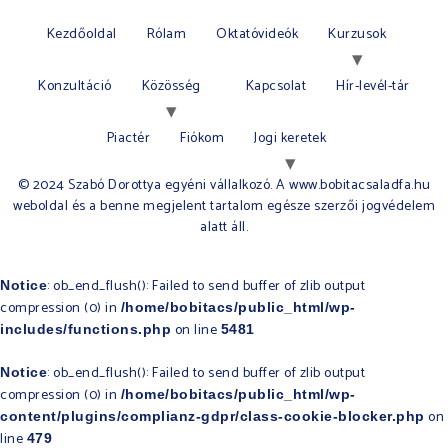
Kezdőoldal
Rólam
Oktatóvideók
Kurzusok
Konzultáció
Közösség
Kapcsolat
Hír-levél-tár
Piactér
Fiókom
Jogi keretek
© 2024 Szabó Dorottya egyéni vállalkozó. A www.bobitacsaladfa.hu
weboldal és a benne megjelent tartalom egésze szerzői jogvédelem
alatt áll.​
: ob_end_flush(): Failed to send buffer of zlib output
Notice
compression (0) in
/home/bobitacs/public_html/wp-
on line
includes/functions.php
5481
: ob_end_flush(): Failed to send buffer of zlib output
Notice
compression (0) in
/home/bobitacs/public_html/wp-
on
content/plugins/complianz-gdpr/class-cookie-blocker.php
line
479