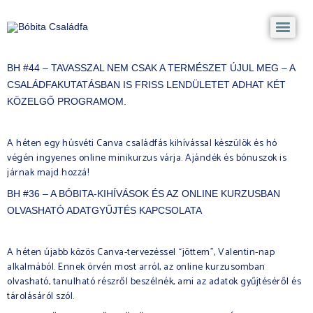
BH #44 – TAVASSZAL NEM CSAK A TERMÉSZET ÚJUL MEG – A
CSALÁDFAKUTATÁSBAN IS FRISS LENDÜLETET ADHAT KÉT
KÖZELGŐ PROGRAMOM.
A héten egy húsvéti Canva családfás kihívással készülök és hó
végén ingyenes online minikurzus várja. Ajándék és bónuszok is
járnak majd hozzá!
BH #36 – A BÓBITA-KIHÍVÁSOK ÉS AZ ONLINE KURZUSBAN
OLVASHATÓ ADATGYŰJTÉS KAPCSOLATA
A héten újabb közös Canva-tervezéssel “jöttem”, Valentin-nap
alkalmából. Ennek örvén most arról, az online kurzusomban
olvasható, tanulható részről beszélnék, ami az adatok gyűjtéséről és
tárolásáról szól.