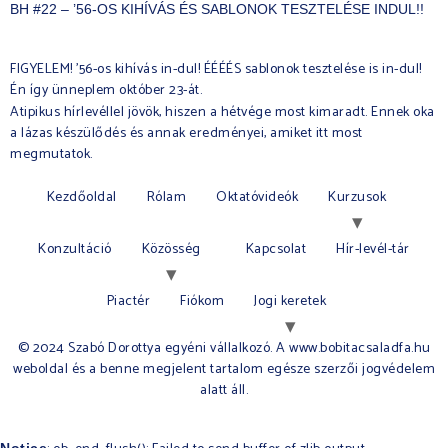
BH #22 – ’56-OS KIHÍVÁS ÉS SABLONOK TESZTELÉSE INDUL!!
FIGYELEM! ’56-os kihívás in-dul! ÉÉÉÉS sablonok tesztelése is in-dul!
Én így ünneplem október 23-át.
Atipikus hírlevéllel jövök, hiszen a hétvége most kimaradt. Ennek oka
a lázas készülődés és annak eredményei, amiket itt most
megmutatok.
Kezdőoldal
Rólam
Oktatóvideók
Kurzusok
Konzultáció
Közösség
Kapcsolat
Hír-levél-tár
Piactér
Fiókom
Jogi keretek
© 2024 Szabó Dorottya egyéni vállalkozó. A www.bobitacsaladfa.hu
weboldal és a benne megjelent tartalom egésze szerzői jogvédelem
alatt áll.​