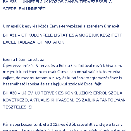
BH #35 – ÜNNEPELJÜK KÖZÖS CANVA-TERVEZÉSSEL A
SZERELEM ÜNNEPÉT!
Ünnepeljük egy kis közös Canva-tervezéssel a szerelem ünnepét!
BH #31 – ÖT KÜLÖNFÉLE LISTÁT ÉS A MÖGÉJÜK KÉSZÍTETT
EXCEL TÁBLÁZATOT MUTATOK
Ezen a héten tartott az
Újévi visszanézés & tervezés a Bóbita Családfával nevű kihívásom,
melynek keretében nem csak Canva sablonnal való közös munka
zajlott, de megmutattam a 2025-ös kutatások megtervezéséhez is
használható lapokat és az alapjukul szolgáló Excel fájlt.
BH #30 – ÚJ ÉV, ÚJ TERVEK ÉS KONKLÚZIÓK: ERRŐL SZÓL A
KÖVETKEZŐ, AKTUÁLIS KIHÍVÁSOM. ÉS ZAJLIK A TANFOLYAM-
TESZTELÉS IS!
Pár napja köszöntünk el a 2024-es évtől, szóval itt az ideje a tavalyi
évre vonatkozó emlékek és tapasztalatok összegyűjtésének, valamint