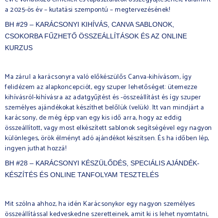
a 2025-ös év – kutatási szempontú – megtervezésének!
BH #29 – KARÁCSONYI KIHÍVÁS, CANVA SABLONOK,
CSOKORBA FŰZHETŐ ÖSSZEÁLLÍTÁSOK ÉS AZ ONLINE
KURZUS
Ma zárul a karácsonyra való előkészülős Canva-kihívásom, így
felidézem az alapkoncepciót, egy szuper lehetőséget: ütemezze
kihívásról-kihívásra az adatgyűjtést és -összeállítást és így szuper
személyes ajándékokat készíthet belőlük (velük). Itt van mindjárt a
karácsony, de még épp van egy kis idő arra, hogy az eddig
összeállított, vagy most elkészített sablonok segítségével egy nagyon
különleges, örök élményt adó ajándékot készítsen. És ha időben lép,
ingyen juthat hozzá!
BH #28 – KARÁCSONYI KÉSZÜLŐDÉS, SPECIÁLIS AJÁNDÉK-
KÉSZÍTÉS ÉS ONLINE TANFOLYAM TESZTELÉS
Mit szólna ahhoz, ha idén Karácsonykor egy nagyon személyes
összeállítással kedveskedne szeretteinek, amit ki is lehet nyomtatni,