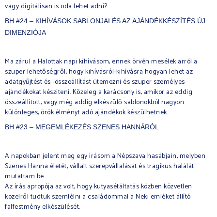
vagy digitálisan is oda lehet adni?
BH #24 – KIHÍVÁSOK SABLONJAI ÉS AZ AJÁNDÉKKÉSZÍTÉS ÚJ
DIMENZIÓJA
Ma zárul a Halottak napi kihívásom, ennek örvén mesélek arról a
szuper lehetőségről, hogy kihívásról-kihívásra hogyan lehet az
adatgyűjtést és -összeállítást ütemezni és szuper személyes
ajándékokat készíteni. Közeleg a karácsony is, amikor az eddig
összeállított, vagy még addig elkészülő sablonokból nagyon
különleges, örök élményt adó ajándékok készülhetnek.
BH #23 – MEGEMLÉKEZÉS SZENES HANNÁRÓL
A napokban jelent meg egy írásom a Népszava hasábjain, melyben
Szenes Hanna életét, vállalt szerepvállalását és tragikus halálát
mutattam be.
Az írás apropója az volt, hogy kutyasétáltatás közben közvetlen
közelről tudtuk szemlélni a családommal a Neki emléket állító
falfestmény elkészülését.