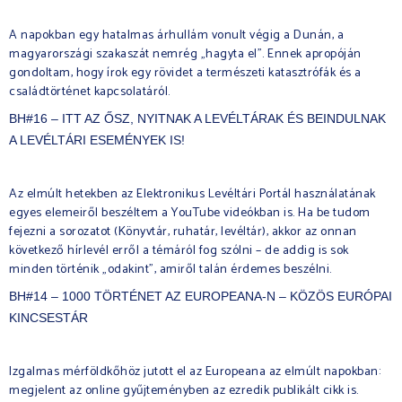
A napokban egy hatalmas árhullám vonult végig a Dunán, a
magyarországi szakaszát nemrég „hagyta el”. Ennek apropóján
gondoltam, hogy írok egy rövidet a természeti katasztrófák és a
családtörténet kapcsolatáról.
BH#16 – ITT AZ ŐSZ, NYITNAK A LEVÉLTÁRAK ÉS BEINDULNAK
A LEVÉLTÁRI ESEMÉNYEK IS!
Az elmúlt hetekben az Elektronikus Levéltári Portál használatának
egyes elemeiről beszéltem a YouTube videókban is. Ha be tudom
fejezni a sorozatot (Könyvtár, ruhatár, levéltár), akkor az onnan
következő hírlevél erről a témáról fog szólni – de addig is sok
minden történik „odakint”, amiről talán érdemes beszélni.
BH#14 – 1000 TÖRTÉNET AZ EUROPEANA-N – KÖZÖS EURÓPAI
KINCSESTÁR
Izgalmas mérföldkőhöz jutott el az Europeana az elmúlt napokban:
megjelent az online gyűjteményben az ezredik publikált cikk is.