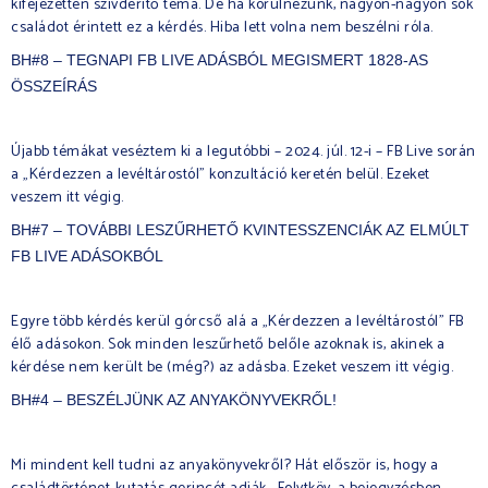
kifejezetten szívderítő téma. De ha körülnézünk, nagyon-nagyon sok
családot érintett ez a kérdés. Hiba lett volna nem beszélni róla.
BH#8 – TEGNAPI FB LIVE ADÁSBÓL MEGISMERT 1828-AS
ÖSSZEÍRÁS
Újabb témákat veséztem ki a legutóbbi – 2024. júl. 12-i – FB Live során
a „Kérdezzen a levéltárostól” konzultáció keretén belül. Ezeket
veszem itt végig.
BH#7 – TOVÁBBI LESZŰRHETŐ KVINTESSZENCIÁK AZ ELMÚLT
FB LIVE ADÁSOKBÓL
Egyre több kérdés kerül górcső alá a „Kérdezzen a levéltárostól” FB
élő adásokon. Sok minden leszűrhető belőle azoknak is, akinek a
kérdése nem került be (még?) az adásba. Ezeket veszem itt végig.
BH#4 – BESZÉLJÜNK AZ ANYAKÖNYVEKRŐL!
Mi mindent kell tudni az anyakönyvekről? Hát először is, hogy a