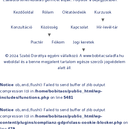
családtörténet-kutatás gerincét adják… Folytköv. a bejegyzésben.
Kezdőoldal
Rólam
Oktatóvideók
Kurzusok
Konzultáció
Közösség
Kapcsolat
Hír-levél-tár
Piactér
Fiókom
Jogi keretek
© 2024 Szabó Dorottya egyéni vállalkozó. A www.bobitacsaladfa.hu
weboldal és a benne megjelent tartalom egésze szerzői jogvédelem
alatt áll.​
: ob_end_flush(): Failed to send buffer of zlib output
Notice
compression (0) in
/home/bobitacs/public_html/wp-
on line
includes/functions.php
5481
: ob_end_flush(): Failed to send buffer of zlib output
Notice
compression (0) in
/home/bobitacs/public_html/wp-
on
content/plugins/complianz-gdpr/class-cookie-blocker.php
479