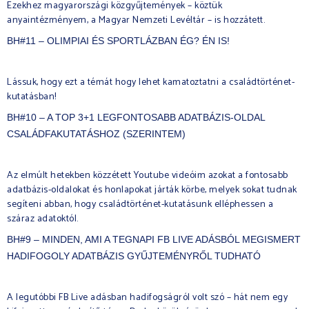
Ezekhez magyarországi közgyűjtemények – köztük
anyaintézményem, a Magyar Nemzeti Levéltár – is hozzátett.
BH#11 – OLIMPIAI ÉS SPORTLÁZBAN ÉG? ÉN IS!
Lássuk, hogy ezt a témát hogy lehet kamatoztatni a családtörténet-
kutatásban!
BH#10 – A TOP 3+1 LEGFONTOSABB ADATBÁZIS-OLDAL
CSALÁDFAKUTATÁSHOZ (SZERINTEM)
Az elmúlt hetekben közzétett Youtube videóim azokat a fontosabb
adatbázis-oldalokat és honlapokat járták körbe, melyek sokat tudnak
segíteni abban, hogy családtörténet-kutatásunk elléphessen a
száraz adatoktól.
BH#9 – MINDEN, AMI A TEGNAPI FB LIVE ADÁSBÓL MEGISMERT
HADIFOGOLY ADATBÁZIS GYŰJTEMÉNYRŐL TUDHATÓ
A legutóbbi FB Live adásban hadifogságról volt szó – hát nem egy