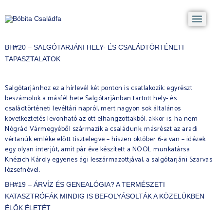
BH#20 – SALGÓTARJÁNI HELY- ÉS CSALÁDTÖRTÉNETI
TAPASZTALATOK
Salgótarjánhoz ez a hírlevél két ponton is csatlakozik: egyrészt
beszámolok a másfél hete Salgótarjánban tartott hely- és
családtörténeti levéltári napról, mert nagyon sok általános
következtetés levonható az ott elhangzottakból, akkor is, ha nem
Nógrád Vármegyéből származik a családunk; másrészt az aradi
vértanúk emléke előtt tisztelegve – hiszen október 6-a van – idézek
egy olyan interjút, amit pár éve készített a NOOL munkatársa
Knézich Károly egyenes ági leszármazottjával, a salgótarjáni Szarvas
Józsefnével.
BH#19 – ÁRVÍZ ÉS GENEALÓGIA? A TERMÉSZETI
KATASZTRÓFÁK MINDIG IS BEFOLYÁSOLTÁK A KÖZELÜKBEN
ÉLŐK ÉLETÉT