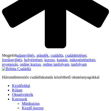
Megjelölt
adatgyűjtés
,
ajándék
,
családfa
,
családtörténet
,
forrásgyűjtés
,
helytörténet
,
kurzus
,
kutatás
,
mikrotörténelem
,
nyomozás
,
online kurzus
,
online tanfolyam
,
tanfolyam
Háromdimenziós családfakutatás közérthető oktatóanyagokkal
Kezdőoldal
Rólam
Oktatóvideók
Kurzusok
Minikurzus
Kezdő kurzus