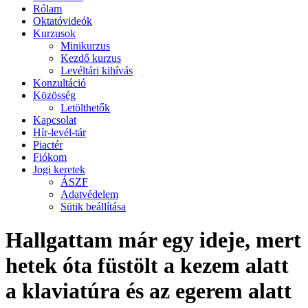
Rólam
Oktatóvideók
Kurzusok
Minikurzus
Kezdő kurzus
Levéltári kihívás
Konzultáció
Közösség
Letölthetők
Kapcsolat
Hír-levél-tár
Piactér
Fiókom
Jogi keretek
ÁSZF
Adatvédelem
Sütik beállítása
Hallgattam már egy ideje, mert
hetek óta füstölt a kezem alatt
a klaviatúra és az egerem alatt