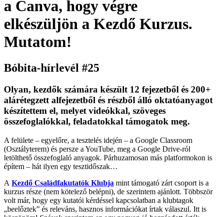
a Canva, hogy végre
elkészüljön a Kezdő Kurzus.
Mutatom!
Bóbita-hírlevél #25
Olyan, kezdők számára készült 12 fejezetből és 200+
alárétegzett alfejezetből és részből álló oktatóanyagot
készítettem el, melyet videókkal, szöveges
összefoglalókkal, feladatokkal támogatok meg.
A felülete – egyelőre, a tesztelés idején – a Google Classroom
(Osztályterem) és persze a YouTube, meg a Google Drive-ról
letölthető összefoglaló anyagok. Párhuzamosan más platformokon is
építem – hát ilyen egy tesztidőszak…
A
Kezdő Családfakutatók Klubja
mint támogató zárt csoport is a
kurzus része (nem kötelező belépni), de szerintem ajánlott. Többször
volt már, hogy egy kutatói kérdéssel kapcsolatban a klubtagok
„beelőztek” és releváns, hasznos információkat írtak válaszul. Itt is