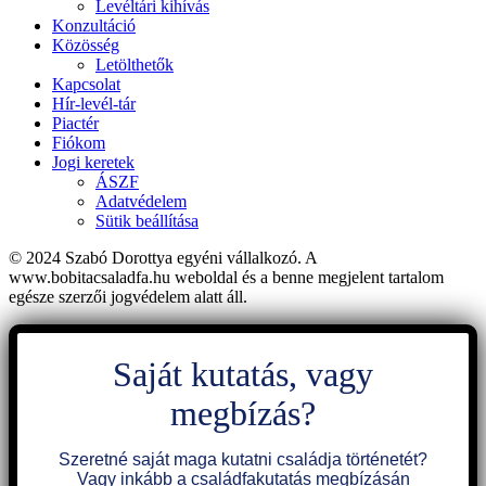
Levéltári kihívás
Konzultáció
Közösség
Letölthetők
Kapcsolat
Hír-levél-tár
Piactér
Fiókom
Jogi keretek
ÁSZF
Adatvédelem
Sütik beállítása
© 2024 Szabó Dorottya egyéni vállalkozó. A
www.bobitacsaladfa.hu weboldal és a benne megjelent tartalom
egésze szerzői jogvédelem alatt áll.​
Saját kutatás, vagy
megbízás?
Szeretné saját maga kutatni családja történetét?
Vagy inkább a családfakutatás megbízásán