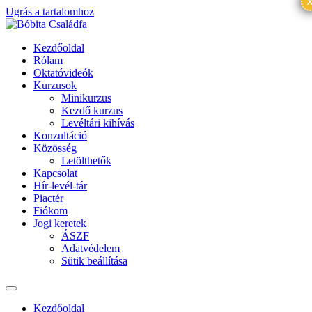
Ugrás a tartalomhoz
Kezdőoldal
Rólam
Oktatóvideók
Kurzusok
Minikurzus
Kezdő kurzus
Levéltári kihívás
Konzultáció
Közösség
Letölthetők
Kapcsolat
Hír-levél-tár
Piactér
Fiókom
Jogi keretek
ÁSZF
Adatvédelem
Sütik beállítása
Kezdőoldal