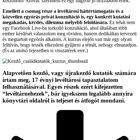
köszönöm! Szóval: szerintem ez egy nagyon jó hozzáadott érték.
Emellett a csomag része a levéltárosi háttértámogatás és a
közvetlen egyórás privát konzultáció is, egy konkrét kutatási
megakadás, kérdés, dilemma mélyebb feloldására.
Ez tehát nem
egy Facebook Live-ba torkolló konzultáció, ahol általában több
ember kérdését válaszolom meg röviden, hanem dedikáltan tervezett
és megtartott egyórás alkalom. A kurzus elején van már egy olyan
felhívás, hogy tessék elkezdeni gyűjteni a témát, nehogy elmaradjon.
(És az utolsó fejezetben is visszatérek erre.)
Alapvetően kezdő, vagy újrakezdő kutatók számára
írtam meg, 17 évnyi levéltárosi tapasztalatom
felhasználásával. Egyes részek ezért kifejezetten
“levéltárnehezek”, bár igyekszem legalább annyira
könyvtári oldalról is teljeset és átfogót mondani.