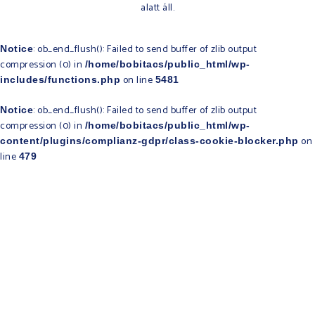
alatt áll.​
: ob_end_flush(): Failed to send buffer of zlib output
Notice
compression (0) in
/home/bobitacs/public_html/wp-
on line
includes/functions.php
5481
: ob_end_flush(): Failed to send buffer of zlib output
Notice
compression (0) in
/home/bobitacs/public_html/wp-
on
content/plugins/complianz-gdpr/class-cookie-blocker.php
line
479