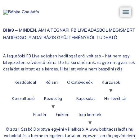
BH#9 – MINDEN, AMI A TEGNAPI FB LIVE ADÁSBÓL MEGISMERT
HADIFOGOLY ADATBÁZIS GYŰJTEMÉNYRŐL TUDHATÓ
A legutóbbi FB Live adásban hadifogságról volt szó – hát nem egy
kifejezetten szívderítő téma. De ha körülnézünk, nagyon-nagyon sok
családot érintett ez a kérdés. Hiba lett volna nem beszélni róla.
Kezdőoldal
Rólam
Oktatóvideók
Kurzusok
Konzultáció
Közösség
Kapcsolat
Hír-levél-tár
Piactér
Fiókom
Jogi keretek
© 2024 Szabó Dorottya egyéni vállalkozó. A www.bobitacsaladfa.hu
weboldal és a benne megjelent tartalom egésze szerzői jogvédelem