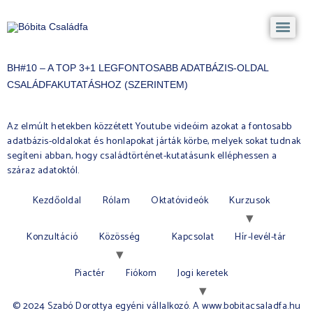
BH#10 – A TOP 3+1 LEGFONTOSABB ADATBÁZIS-OLDAL
CSALÁDFAKUTATÁSHOZ (SZERINTEM)
Az elmúlt hetekben közzétett Youtube videóim azokat a fontosabb
adatbázis-oldalokat és honlapokat járták körbe, melyek sokat tudnak
segíteni abban, hogy családtörténet-kutatásunk elléphessen a
száraz adatoktól.
Kezdőoldal
Rólam
Oktatóvideók
Kurzusok
Konzultáció
Közösség
Kapcsolat
Hír-levél-tár
Piactér
Fiókom
Jogi keretek
© 2024 Szabó Dorottya egyéni vállalkozó. A www.bobitacsaladfa.hu