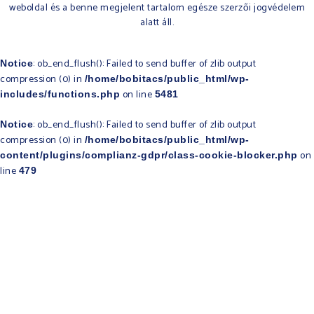
weboldal és a benne megjelent tartalom egésze szerzői jogvédelem
alatt áll.​
: ob_end_flush(): Failed to send buffer of zlib output
Notice
compression (0) in
/home/bobitacs/public_html/wp-
on line
includes/functions.php
5481
: ob_end_flush(): Failed to send buffer of zlib output
Notice
compression (0) in
/home/bobitacs/public_html/wp-
on
content/plugins/complianz-gdpr/class-cookie-blocker.php
line
479