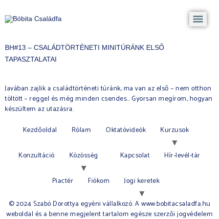
BH#13 – CSALÁDTÖRTÉNETI MINITÚRÁNK ELSŐ
TAPASZTALATAI
Javában zajlik a családtörténeti túránk, ma van az első – nem otthon
töltött – reggel és még minden csendes… Gyorsan megírom, hogyan
készültem az utazásra.
Kezdőoldal
Rólam
Oktatóvideók
Kurzusok
Konzultáció
Közösség
Kapcsolat
Hír-levél-tár
Piactér
Fiókom
Jogi keretek
© 2024 Szabó Dorottya egyéni vállalkozó. A www.bobitacsaladfa.hu
weboldal és a benne megjelent tartalom egésze szerzői jogvédelem