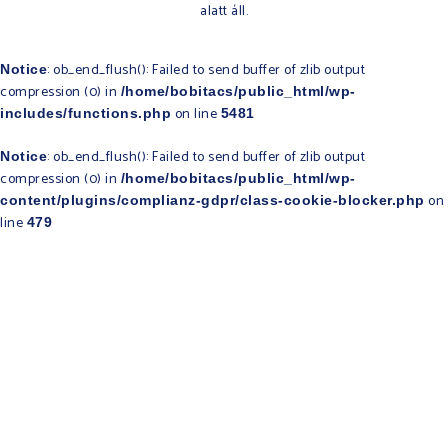
alatt áll.​
: ob_end_flush(): Failed to send buffer of zlib output
Notice
compression (0) in
/home/bobitacs/public_html/wp-
on line
includes/functions.php
5481
: ob_end_flush(): Failed to send buffer of zlib output
Notice
compression (0) in
/home/bobitacs/public_html/wp-
on
content/plugins/complianz-gdpr/class-cookie-blocker.php
line
479