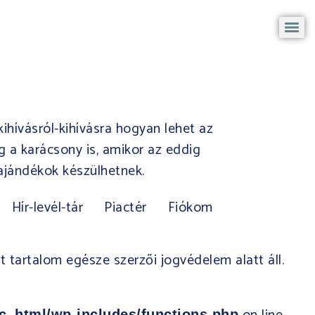
ihívásról-kihívásra hogyan lehet az
g a karácsony is, amikor az eddig
ajándékok készülhetnek.
Hír-levél-tár
Piactér
Fiókom
tartalom egésze szerzői jogvédelem alatt áll.​
c_html/wp-includes/functions.php