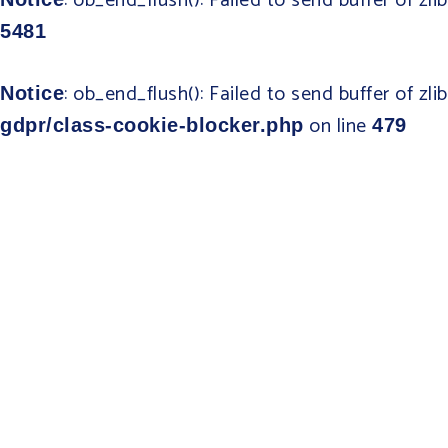
: ob_end_flush(): Failed to send buffer of zl
5481
: ob_end_flush(): Failed to send buffer of zl
Notice
on line
gdpr/class-cookie-blocker.php
479