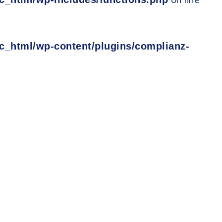
on line
c_html/wp-content/plugins/complianz-