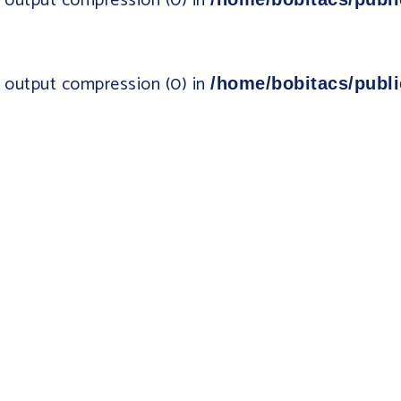
ib output compression (0) in
ib output compression (0) in
/home/bobitacs/publi