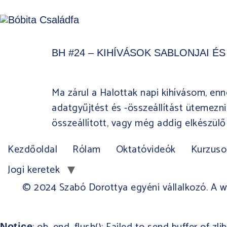
BH #24 – KIHÍVÁSOK SABLONJAI É
Ma zárul a Halottak napi kihívásom, enn
adatgyűjtést és -összeállítást ütemezni
összeállított, vagy még addig elkészül
Kezdőoldal
Rólam
Oktatóvideók
Kurzuso
Jogi keretek
© 2024 Szabó Dorottya egyéni vállalkozó. A ww
Notice