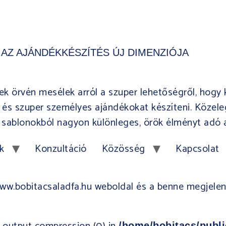
S AZ AJÁNDÉKKÉSZÍTÉS ÚJ DIMENZIÓJA
ek örvén mesélek arról a szuper lehetőségről, hogy k
 és szuper személyes ajándékokat készíteni. Közele
ő sablonokból nagyon különleges, örök élményt adó 
k
Konzultáció
Közösség
Kapcsolat
w.bobitacsaladfa.hu weboldal és a benne megjelent 
/home/bobitacs/publi